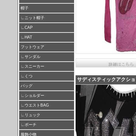
帽子
∟
ニット帽子
∟
CAP
∟
HAT
フットウェア
∟
サンダル
∟
スニーカー
∟
くつ
サディスティックアクショ
バッグ
∟
ショルダー
∟
ウエストBAG
∟
リュック
∟
ポーチ
服飾小物