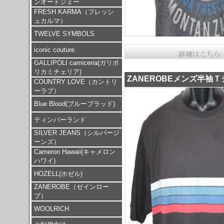
ンオードジェー
FRESH KARMA（フレッシ
ュカルマ）
TWELVE SYMBOLS
iconic couture
GALLIPOLI camiceria(ガリポ
リカミチェリア)
ZANEROBEメンズ半袖
COUNTRY LOVE（カントリ
ーラブ）
Blue Blood(ブルーブラッド)
ティンバーランド
SILVER JEANS（シルバージ
ーンズ）
Cameron Hawaii(キャメロン
ハワイ)
HOZELL(ホゼル)
ZANEROBE（ゼインロー
ブ）
WOOLRICH