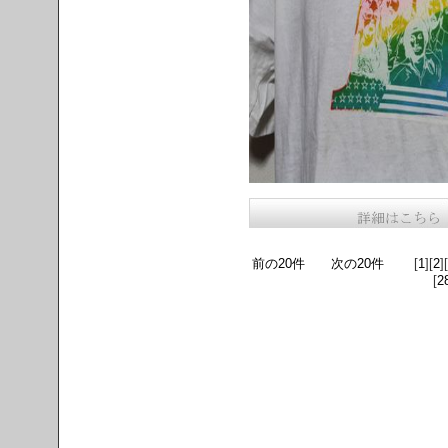
前の20件
次の20件
[
1
][
2
][
[
2