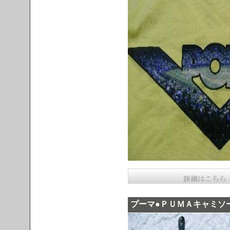
プーマ●ＰＵＭＡキャミソ