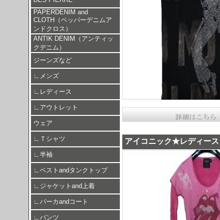
PAPERDENIM and
CLOTH（ペッパーデニムア
ンドクロス）
ANTIK DENIM（アンティッ
クデニム）
ジーンズなど
∟
メンズ
∟
レディース
∟
アウトレット
ウェア
∟
Ｔシャツ
アイコニック★レディース
∟
半袖
∟
ベストandタンクトップ
∟
ジャケットand上着
∟
パーカandコート
∟
パンツ