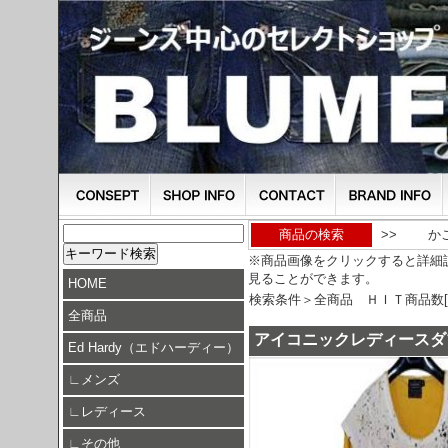
商品の検索
>>
か
※商品画像をクリックすると詳細
見ることができます。
HOME
検索条件＞全商品 ＨＩＴ商品数[8
全商品
アイコニックレディースダ
Ed Hardy（エドハーディー）
∟
メンズ
∟
レディース
∟
その他