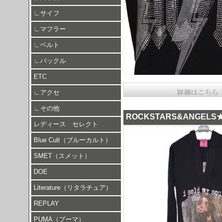
∟
サイフ
∟
マフラー
∟
ベルト
∟
バックル
ETC
∟
アクセ
∟
その他
ROCKSTARS&ANGE
レディース セレクト
Blue Cult（ブルーカルト）
SMET（スメット）
DOE
Literature（リタラチュア）
REPLAY
PUMA（プーマ）