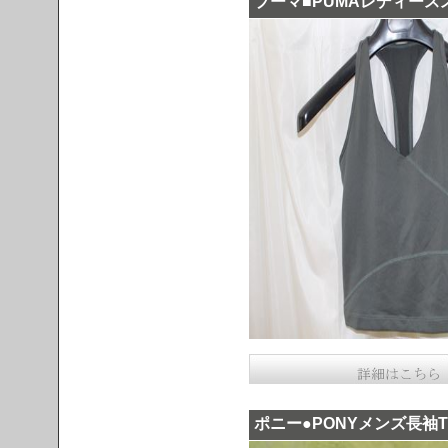
プーマ■PUMAレディー
ポニー●PONYメンズ長袖