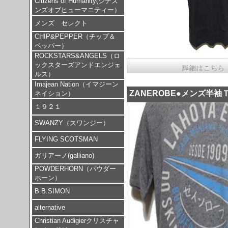
Citizens of Humanity(シチズ
ンズオブヒューマニティー）
メンズ セレクト
CHIP&PEPPER（チップ＆
ペッパー）
ROCKSTARS&ANGELS（ロ
ックスターズアンドエンジェ
ルス）
Imajean Nation（イマジーン
ZANEROBE●メンズ半袖
ネイション）
１９２１
SWANZY（スワンジー）
FLYING SCOTSMAN
ガリアーノ(galliano)
POWDERHORN（パウダー
ホーン）
B.B.SIMON
alternative
Christian Audigierクリスチャ